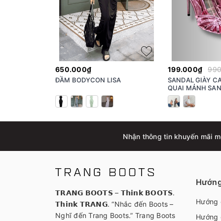
650.000₫
199.000₫
990
ĐẦM BODYCON LISA
SANDAL GIÀY C
QUAI MẢNH SAN
AMANDA
Nhận thông tin khuyến mãi m
Hướng
𝗧𝗥𝗔𝗡𝗚 𝗕𝗢𝗢𝗧𝗦 – 𝗧𝗵𝗶𝗻𝗸 𝗕𝗢𝗢𝗧𝗦.
Hướng 
𝗧𝗵𝗶𝗻𝗸 𝗧𝗥𝗔𝗡𝗚. “Nhắc đến Boots –
Nghĩ đến Trang Boots.” Trang Boots
Hướng 