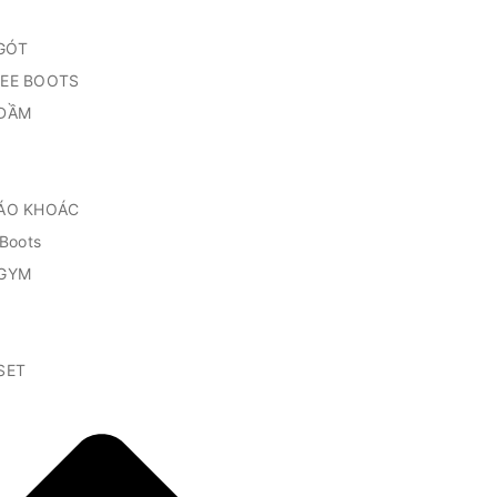
GÓT
EE BOOTS
ĐẦM
ÁO KHOÁC
Boots
GYM
SET