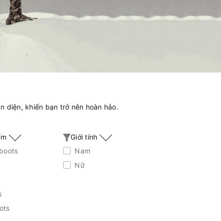
 diện, khiến bạn trở nên hoàn hảo.
hẩm
Giới tính
boots
Nam
Nữ
s
ots