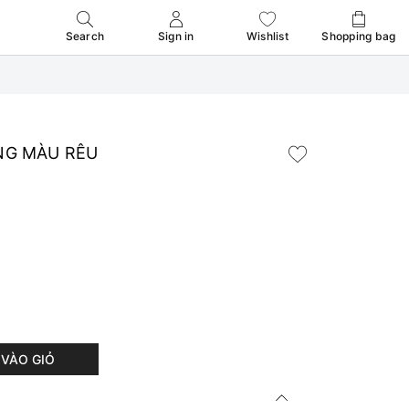
Search
Sign in
Wishlist
Shopping bag
NG MÀU RÊU
VÀO GIỎ