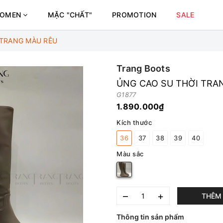
OMEN
MẶC "CHẤT"
PROMOTION
SALE
 TRANG MÀU RÊU
Trang Boots
ỦNG CAO SU THỜI TRA
G1877
1.890.000₫
Kích thước
36
37
38
39
40
Màu sắc
–
+
THÊM 
Thông tin sản phẩm