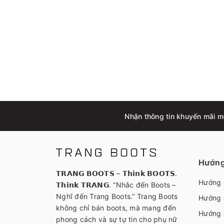
Nhận thông tin khuyến mãi m
Hướng
𝗧𝗥𝗔𝗡𝗚 𝗕𝗢𝗢𝗧𝗦 – 𝗧𝗵𝗶𝗻𝗸 𝗕𝗢𝗢𝗧𝗦.
Hướng 
𝗧𝗵𝗶𝗻𝗸 𝗧𝗥𝗔𝗡𝗚. “Nhắc đến Boots –
Nghĩ đến Trang Boots.” Trang Boots
Hướng 
không chỉ bán boots, mà mang đến
Hướng 
phong cách và sự tự tin cho phụ nữ