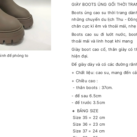
GIÀY BOOTS ỦNG GỐI THỜI TR
Boots ủng cao su thời trang dàn
những chuyến du lịch Thu - Đông
chân cực kì êm và thoải mái, nh
Boots cao su đi lướt nước, boo
thoải mái và linh hoạt khi mang
Giày boot cao cổ, thân giày có 
hình để phóng to
hiện đại.
Đế giày dày và có các đường rãn
+ Chất liệu: cao su, mang đến cả
+ Chiều cao :
- thân boots : 37cm.
- đế sau 6.5cm
- đế trước 3.5cm
🔸 BẢNG SIZE
Size 35 = 22 cm
Size 36 = 23 cm
Size 37 = 24 cm