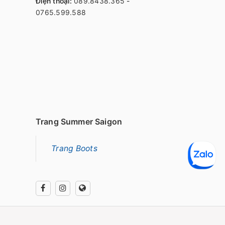
Điện thoại:
089.8438.365
-
0765.599.588
Trang Summer Saigon
Trang Boots