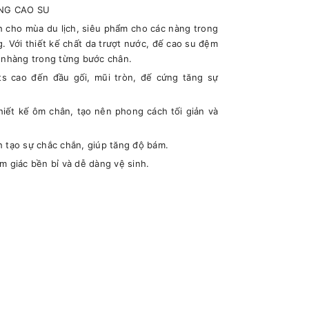
ANG CAO SU
h cho mùa du lịch, siêu phẩm cho các nàng trong
. Với thiết kế chất da trượt nước, đế cao su đệm
ẹ nhàng trong từng bước chân.
ts cao đến đầu gối, mũi tròn, đế cứng tăng sự
thiết kế ôm chân, tạo nên phong cách tối giản và
h tạo sự chắc chắn, giúp tăng độ bám.
m giác bền bỉ và dễ dàng vệ sinh.