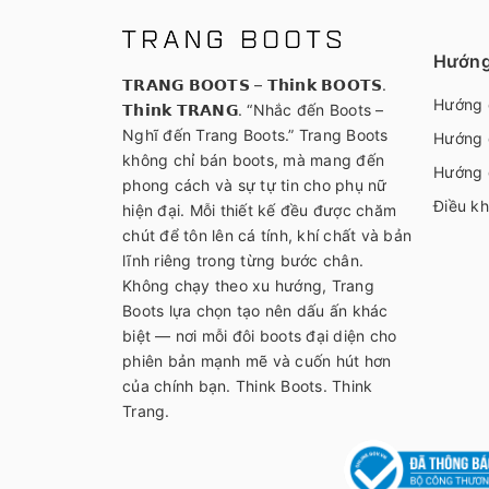
Hướng
𝗧𝗥𝗔𝗡𝗚 𝗕𝗢𝗢𝗧𝗦 – 𝗧𝗵𝗶𝗻𝗸 𝗕𝗢𝗢𝗧𝗦.
Hướng 
𝗧𝗵𝗶𝗻𝗸 𝗧𝗥𝗔𝗡𝗚. “Nhắc đến Boots –
Nghĩ đến Trang Boots.” Trang Boots
Hướng 
không chỉ bán boots, mà mang đến
Hướng 
phong cách và sự tự tin cho phụ nữ
Điều kh
hiện đại. Mỗi thiết kế đều được chăm
chút để tôn lên cá tính, khí chất và bản
lĩnh riêng trong từng bước chân.
Không chạy theo xu hướng, Trang
Boots lựa chọn tạo nên dấu ấn khác
biệt — nơi mỗi đôi boots đại diện cho
phiên bản mạnh mẽ và cuốn hút hơn
của chính bạn. Think Boots. Think
Trang.