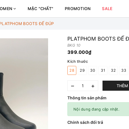
OMEN
MẶC "CHẤT"
PROMOTION
SALE
PLATPHOM BOOTS ĐẾ ĐÚP
PLATPHOM BOOTS ĐẾ 
BKG 10
399.000₫
Kích thước
28
29
30
31
32
33
–
+
THÊM 
Thông tin sản phẩm
Nội dung đang cập nhật.
Chính sách đổi trả