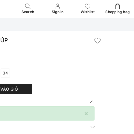
Search
Sign in
Wishlist
Shopping bag
ĐÚP
34
VÀO GIỎ
×