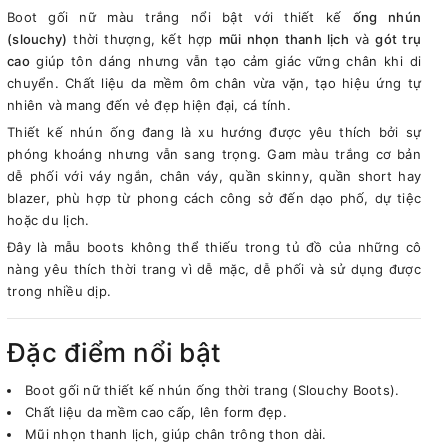
Boot gối nữ màu trắng nổi bật với thiết kế
ống nhún
(slouchy)
thời thượng, kết hợp
mũi nhọn thanh lịch
và
gót trụ
cao
giúp tôn dáng nhưng vẫn tạo cảm giác vững chân khi di
chuyển. Chất liệu da mềm ôm chân vừa vặn, tạo hiệu ứng tự
nhiên và mang đến vẻ đẹp hiện đại, cá tính.
Thiết kế nhún ống đang là xu hướng được yêu thích bởi sự
phóng khoáng nhưng vẫn sang trọng. Gam màu trắng cơ bản
dễ phối với váy ngắn, chân váy, quần skinny, quần short hay
blazer, phù hợp từ phong cách công sở đến dạo phố, dự tiệc
hoặc du lịch.
Đây là mẫu boots không thể thiếu trong tủ đồ của những cô
nàng yêu thích thời trang vì dễ mặc, dễ phối và sử dụng được
trong nhiều dịp.
Đặc điểm nổi bật
Boot gối nữ thiết kế nhún ống thời trang (Slouchy Boots).
Chất liệu da mềm cao cấp, lên form đẹp.
Mũi nhọn thanh lịch, giúp chân trông thon dài.