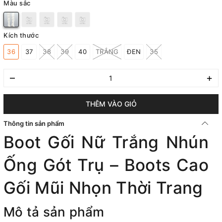
Màu sắc
Kích thước
36
37
38
39
40
TRẮNG
ĐEN
35
–
+
THÊM VÀO GIỎ
Thông tin sản phẩm
Boot Gối Nữ Trắng Nhún
Ống Gót Trụ – Boots Cao
Gối Mũi Nhọn Thời Trang
Mô tả sản phẩm