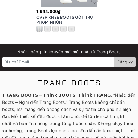
1.944.000₫
OVER KNEE BOOTS GÓT TRỤ
PHOM NHÚN
Nhận thông tin khuyến mãi mới nhất từ Trang Boots
Đăng ký
𝗧𝗥𝗔𝗡𝗚 𝗕𝗢𝗢𝗧𝗦 – 𝗧𝗵𝗶𝗻𝗸 𝗕𝗢𝗢𝗧𝗦. 𝗧𝗵𝗶𝗻𝗸 𝗧𝗥𝗔𝗡𝗚. “Nhắc đến
Boots – Nghĩ đến Trang Boots.” Trang Boots không chỉ bán
boots, mà mang đến phong cách và sự tự tin cho phụ nữ hiện
đại. Mỗi thiết kế đều được chăm chút để tôn lên cá tính, khí
chất và bản lĩnh riêng trong từng bước chân. Không chạy theo
xu hướng, Trang Boots lựa chọn tạo nên dấu ấn khác biệt — nơi
mỗi đôi boots đại diện cho phiên bản mạnh mẽ và cuốn hút hơn