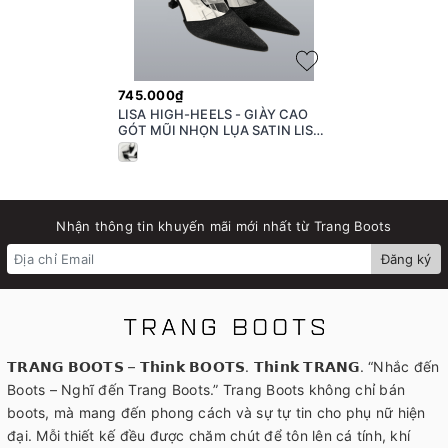
745.000₫
LISA HIGH-HEELS - GIÀY CAO
GÓT MŨI NHỌN LỤA SATIN LISA
ĐEN
Nhận thông tin khuyến mãi mới nhất từ Trang Boots
Đăng ký
𝗧𝗥𝗔𝗡𝗚 𝗕𝗢𝗢𝗧𝗦 – 𝗧𝗵𝗶𝗻𝗸 𝗕𝗢𝗢𝗧𝗦. 𝗧𝗵𝗶𝗻𝗸 𝗧𝗥𝗔𝗡𝗚. “Nhắc đến
Boots – Nghĩ đến Trang Boots.” Trang Boots không chỉ bán
boots, mà mang đến phong cách và sự tự tin cho phụ nữ hiện
đại. Mỗi thiết kế đều được chăm chút để tôn lên cá tính, khí