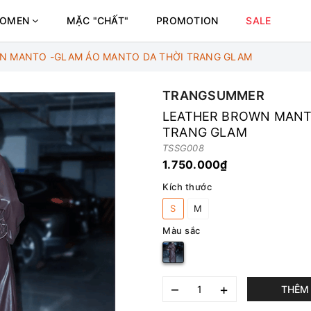
OMEN
MẶC "CHẤT"
PROMOTION
SALE
N MANTO -GLAM ÁO MANTO DA THỜI TRANG GLAM
TRANGSUMMER
LEATHER BROWN MANT
TRANG GLAM
TSSG008
1.750.000₫
Kích thước
S
M
Màu sắc
–
+
THÊM 