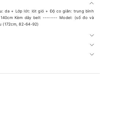
 da + Lớp lót: lót gió + Độ co giãn: trung bình
: 140cm Kèm dây belt -------- Model: (số đo và
eu (172cm, 82-64-92)