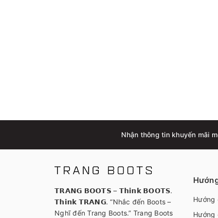
Nhận thông tin khuyến mãi m
Hướng
𝗧𝗥𝗔𝗡𝗚 𝗕𝗢𝗢𝗧𝗦 – 𝗧𝗵𝗶𝗻𝗸 𝗕𝗢𝗢𝗧𝗦.
Hướng 
𝗧𝗵𝗶𝗻𝗸 𝗧𝗥𝗔𝗡𝗚. “Nhắc đến Boots –
Nghĩ đến Trang Boots.” Trang Boots
Hướng 