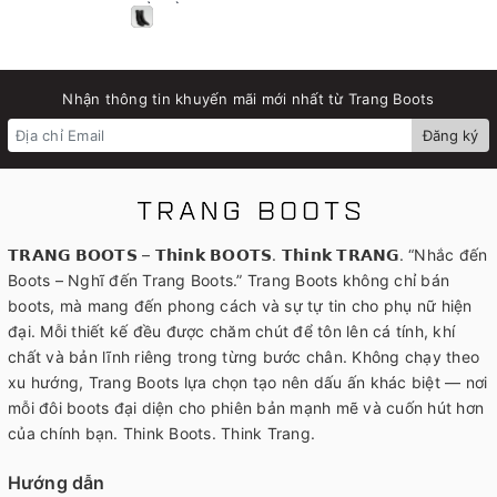
MỜ MÀU ĐEN
Nhận thông tin khuyến mãi mới nhất từ Trang Boots
Đăng ký
𝗧𝗥𝗔𝗡𝗚 𝗕𝗢𝗢𝗧𝗦 – 𝗧𝗵𝗶𝗻𝗸 𝗕𝗢𝗢𝗧𝗦. 𝗧𝗵𝗶𝗻𝗸 𝗧𝗥𝗔𝗡𝗚. “Nhắc đến
Boots – Nghĩ đến Trang Boots.” Trang Boots không chỉ bán
boots, mà mang đến phong cách và sự tự tin cho phụ nữ hiện
đại. Mỗi thiết kế đều được chăm chút để tôn lên cá tính, khí
chất và bản lĩnh riêng trong từng bước chân. Không chạy theo
xu hướng, Trang Boots lựa chọn tạo nên dấu ấn khác biệt — nơi
mỗi đôi boots đại diện cho phiên bản mạnh mẽ và cuốn hút hơn
của chính bạn. Think Boots. Think Trang.
Hướng dẫn