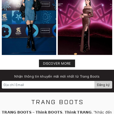
DISCOVER MORE
Nhận thông tin khuyến mãi mới nhất từ Trang Boots
Đăng ký
𝗧𝗥𝗔𝗡𝗚 𝗕𝗢𝗢𝗧𝗦 – 𝗧𝗵𝗶𝗻𝗸 𝗕𝗢𝗢𝗧𝗦. 𝗧𝗵𝗶𝗻𝗸 𝗧𝗥𝗔𝗡𝗚. “Nhắc đến