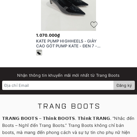
1.070.000₫
KATE PUMP HIGHHEELS - GIÀY
CAO GÓT PUMP KATE - ĐEN 7 -
8CM
Nhận thông tin khuyến mãi mới nhất từ Trang Boots
Đăng ký
𝗧𝗥𝗔𝗡𝗚 𝗕𝗢𝗢𝗧𝗦 – 𝗧𝗵𝗶𝗻𝗸 𝗕𝗢𝗢𝗧𝗦. 𝗧𝗵𝗶𝗻𝗸 𝗧𝗥𝗔𝗡𝗚. “Nhắc đến
Boots – Nghĩ đến Trang Boots.” Trang Boots không chỉ bán
boots, mà mang đến phong cách và sự tự tin cho phụ nữ hiện