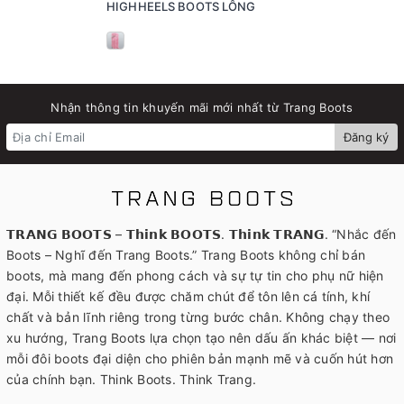
HIGHHEELS BOOTS LÔNG
Nhận thông tin khuyến mãi mới nhất từ Trang Boots
Đăng ký
𝗧𝗥𝗔𝗡𝗚 𝗕𝗢𝗢𝗧𝗦 – 𝗧𝗵𝗶𝗻𝗸 𝗕𝗢𝗢𝗧𝗦. 𝗧𝗵𝗶𝗻𝗸 𝗧𝗥𝗔𝗡𝗚. “Nhắc đến
Boots – Nghĩ đến Trang Boots.” Trang Boots không chỉ bán
boots, mà mang đến phong cách và sự tự tin cho phụ nữ hiện
đại. Mỗi thiết kế đều được chăm chút để tôn lên cá tính, khí
chất và bản lĩnh riêng trong từng bước chân. Không chạy theo
xu hướng, Trang Boots lựa chọn tạo nên dấu ấn khác biệt — nơi
mỗi đôi boots đại diện cho phiên bản mạnh mẽ và cuốn hút hơn
của chính bạn. Think Boots. Think Trang.