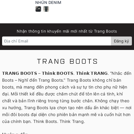
NHÚN DENIM
Nhận thông tin khuyến mãi mới nhất từ Trang Boots
Đăng ký
𝗧𝗥𝗔𝗡𝗚 𝗕𝗢𝗢𝗧𝗦 – 𝗧𝗵𝗶𝗻𝗸 𝗕𝗢𝗢𝗧𝗦. 𝗧𝗵𝗶𝗻𝗸 𝗧𝗥𝗔𝗡𝗚. “Nhắc đến
Boots – Nghĩ đến Trang Boots.” Trang Boots không chỉ bán
boots, mà mang đến phong cách và sự tự tin cho phụ nữ hiện
đại. Mỗi thiết kế đều được chăm chút để tôn lên cá tính, khí
chất và bản lĩnh riêng trong từng bước chân. Không chạy theo
xu hướng, Trang Boots lựa chọn tạo nên dấu ấn khác biệt — nơi
mỗi đôi boots đại diện cho phiên bản mạnh mẽ và cuốn hút hơn
của chính bạn. Think Boots. Think Trang.