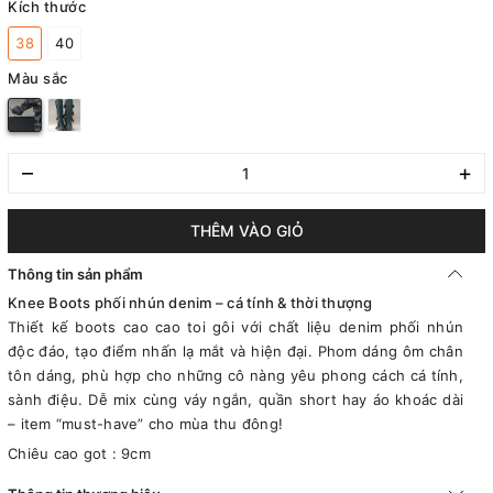
Kích thước
38
40
Màu sắc
–
+
THÊM VÀO GIỎ
Thông tin sản phẩm
Knee Boots phối nhún denim – cá tính & thời thượng
Thiết kế boots cao cao toi gôi với chất liệu denim phối nhún
độc đáo, tạo điểm nhấn lạ mắt và hiện đại. Phom dáng ôm chân
tôn dáng, phù hợp cho những cô nàng yêu phong cách cá tính,
sành điệu. Dễ mix cùng váy ngắn, quần short hay áo khoác dài
– item “must-have” cho mùa thu đông!
Chiêu cao got : 9cm