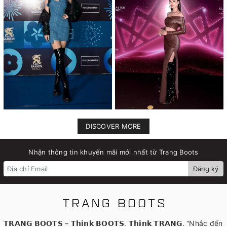
DISCOVER MORE
Nhận thông tin khuyến mãi mới nhất từ Trang Boots
Đăng ký
𝗧𝗥𝗔𝗡𝗚 𝗕𝗢𝗢𝗧𝗦 – 𝗧𝗵𝗶𝗻𝗸 𝗕𝗢𝗢𝗧𝗦. 𝗧𝗵𝗶𝗻𝗸 𝗧𝗥𝗔𝗡𝗚. “Nhắc đến