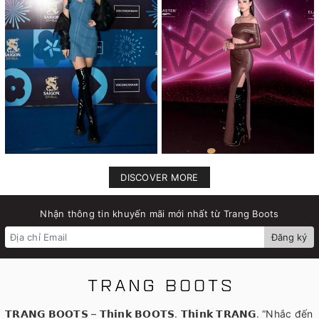
DISCOVER MORE
Nhận thông tin khuyến mãi mới nhất từ Trang Boots
Đăng ký
𝗧𝗥𝗔𝗡𝗚 𝗕𝗢𝗢𝗧𝗦 – 𝗧𝗵𝗶𝗻𝗸 𝗕𝗢𝗢𝗧𝗦. 𝗧𝗵𝗶𝗻𝗸 𝗧𝗥𝗔𝗡𝗚. “Nhắc đến