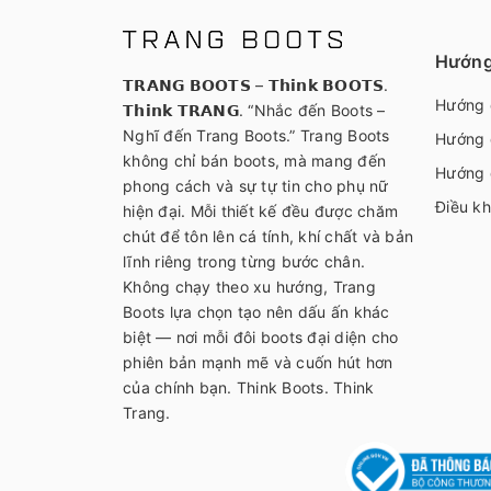
Hướng
𝗧𝗥𝗔𝗡𝗚 𝗕𝗢𝗢𝗧𝗦 – 𝗧𝗵𝗶𝗻𝗸 𝗕𝗢𝗢𝗧𝗦.
Hướng 
𝗧𝗵𝗶𝗻𝗸 𝗧𝗥𝗔𝗡𝗚. “Nhắc đến Boots –
Nghĩ đến Trang Boots.” Trang Boots
Hướng 
không chỉ bán boots, mà mang đến
Hướng 
phong cách và sự tự tin cho phụ nữ
Điều kh
hiện đại. Mỗi thiết kế đều được chăm
chút để tôn lên cá tính, khí chất và bản
lĩnh riêng trong từng bước chân.
Không chạy theo xu hướng, Trang
Boots lựa chọn tạo nên dấu ấn khác
biệt — nơi mỗi đôi boots đại diện cho
phiên bản mạnh mẽ và cuốn hút hơn
của chính bạn. Think Boots. Think
Trang.