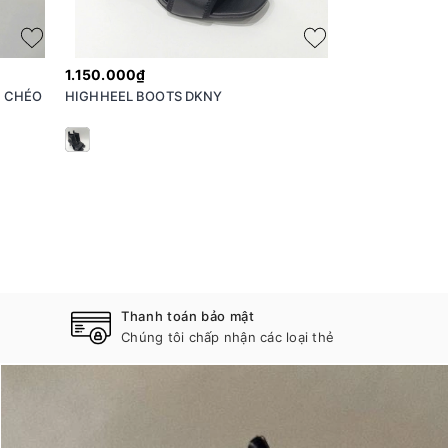
1.150.000₫
1.150.000₫
I CHÉO
HIGHHEEL BOOTS DKNY
CAO GÓT SLIN
Thanh toán bảo mật
Chúng tôi chấp nhận các loại thẻ