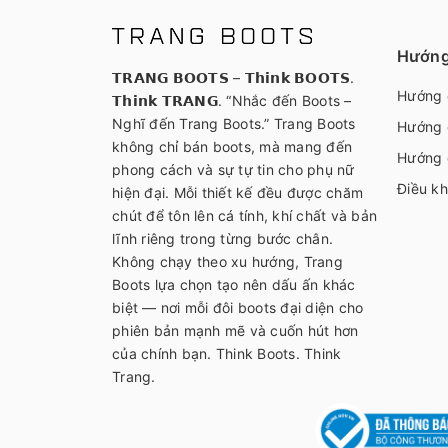
Hướng
𝗧𝗥𝗔𝗡𝗚 𝗕𝗢𝗢𝗧𝗦 – 𝗧𝗵𝗶𝗻𝗸 𝗕𝗢𝗢𝗧𝗦.
Hướng 
𝗧𝗵𝗶𝗻𝗸 𝗧𝗥𝗔𝗡𝗚. “Nhắc đến Boots –
Nghĩ đến Trang Boots.” Trang Boots
Hướng 
không chỉ bán boots, mà mang đến
Hướng 
phong cách và sự tự tin cho phụ nữ
Điều kh
hiện đại. Mỗi thiết kế đều được chăm
chút để tôn lên cá tính, khí chất và bản
lĩnh riêng trong từng bước chân.
Không chạy theo xu hướng, Trang
Boots lựa chọn tạo nên dấu ấn khác
biệt — nơi mỗi đôi boots đại diện cho
phiên bản mạnh mẽ và cuốn hút hơn
của chính bạn. Think Boots. Think
Trang.