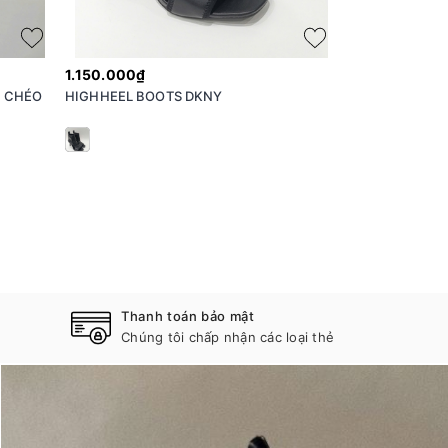
1.150.000₫
1.150.000₫
I CHÉO
HIGHHEEL BOOTS DKNY
CAO GÓT SLIN
Thanh toán bảo mật
Chúng tôi chấp nhận các loại thẻ