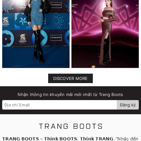
DISCOVER MORE
Nhận thông tin khuyến mãi mới nhất từ Trang Boots
Đăng ký
𝗧𝗥𝗔𝗡𝗚 𝗕𝗢𝗢𝗧𝗦 – 𝗧𝗵𝗶𝗻𝗸 𝗕𝗢𝗢𝗧𝗦. 𝗧𝗵𝗶𝗻𝗸 𝗧𝗥𝗔𝗡𝗚. “Nhắc đến