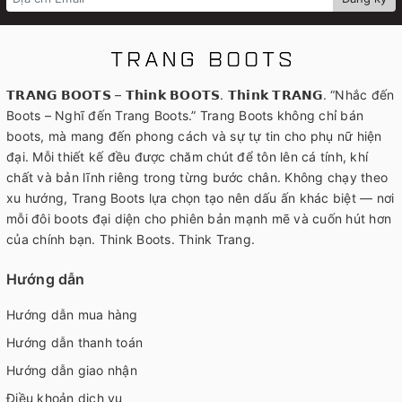
𝗧𝗥𝗔𝗡𝗚 𝗕𝗢𝗢𝗧𝗦 – 𝗧𝗵𝗶𝗻𝗸 𝗕𝗢𝗢𝗧𝗦. 𝗧𝗵𝗶𝗻𝗸 𝗧𝗥𝗔𝗡𝗚. “Nhắc đến
Boots – Nghĩ đến Trang Boots.” Trang Boots không chỉ bán
boots, mà mang đến phong cách và sự tự tin cho phụ nữ hiện
đại. Mỗi thiết kế đều được chăm chút để tôn lên cá tính, khí
chất và bản lĩnh riêng trong từng bước chân. Không chạy theo
xu hướng, Trang Boots lựa chọn tạo nên dấu ấn khác biệt — nơi
mỗi đôi boots đại diện cho phiên bản mạnh mẽ và cuốn hút hơn
của chính bạn. Think Boots. Think Trang.
Hướng dẫn
Hướng dẫn mua hàng
Hướng dẫn thanh toán
Hướng dẫn giao nhận
Điều khoản dịch vụ