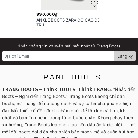
990.000₫
ANKLE BOOTS ZARA CỔ CAO ĐẾ
TRỤ
Nhận thông tin khuyến mãi mới nhất từ Trang Boots
Đăng ký
𝗧𝗥𝗔𝗡𝗚 𝗕𝗢𝗢𝗧𝗦 – 𝗧𝗵𝗶𝗻𝗸 𝗕𝗢𝗢𝗧𝗦. 𝗧𝗵𝗶𝗻𝗸 𝗧𝗥𝗔𝗡𝗚. “Nhắc đến
Boots – Nghĩ đến Trang Boots.” Trang Boots không chỉ bán
boots, mà mang đến phong cách và sự tự tin cho phụ nữ hiện
đại. Mỗi thiết kế đều được chăm chút để tôn lên cá tính, khí
chất và bản lĩnh riêng trong từng bước chân. Không chạy theo
xu hướng, Trang Boots lựa chọn tạo nên dấu ấn khác biệt — nơi
mỗi đôi boots đại diện cho phiên bản mạnh mẽ và cuốn hút hơn